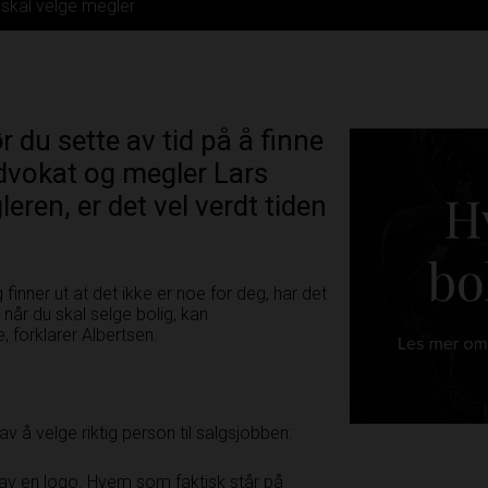
 skal velge megler
r du sette av tid på å finne
 advokat og megler Lars
eren, er det vel verdt tiden
finner ut at det ikke er noe for deg, har det
g når du skal selge bolig, kan
 forklarer Albertsen.
v å velge riktig person til salgsjobben:
 av en logo. Hvem som faktisk står på