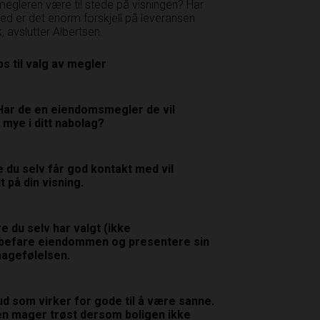
megleren være til stede på visningen? Har
ked er det enorm forskjell på leveransen
 avslutter Albertsen.
ps til valg av megler
Har de en eiendomsmegler de vil
mye i ditt nabolag?
e du selv får god kontakt med vil
 på din visning.
re du selv har valgt (ikke
 befare eiendommen og presentere sin
 magefølelsen.
bud som virker for gode til å være sanne.
 en mager trøst dersom boligen ikke