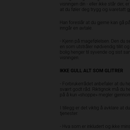
visningen din - eller ikke står der, e
at du føler deg trygg og ivaretatt
Han foreslår at du gjerne kan gå på
inngår en avtale.
- Kjenn på magefølelsen. Den du se
en som utstråler nødvendig tillit og
bolig henger til syvende og sist 
visningen.
IKKE GULL ALT SOM GLITRER
- Forbrukerrådet anbefaler at du hen
svært godt råd. Riktignok må du h
på å kun «shoppe» megler gjennom
I tillegg er det viktig å avklare at 
tjenester.
- Hva som er inkludert og ikke minst