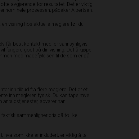
r ofte avgjørende for resultatet. Det er viktig
 gjennom hele prosessen, påpeker Albertsen.
 en visning hos aktuelle meglere før du
lv får best kontakt med, er sannsynligvis
 vil fungere godt på din visning. Det å kjøpe
sammen med magefølelsen til de som er på
ter inn tilbud fra flere meglere. Det er et
ente inn megleren fysisk. Du kan tape mye
 anbudstjenester, advarer han.
du faktisk sammenligner pris på to like
, hva som ikke er inkludert, er viktig å ta