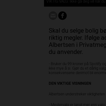
VIKTIG VALG: Ikke gå deg vill når du
Skal du selge bolig bø
riktig megler. Ifølge
Albertsen i Privatmegl
du anvender.
- Bruker du 99 kroner på Spotify og 
ikke mye å si. Gjør du et dårlig val
konsekvensene derimot bli enorme,
DEN VIKTIGE VISNINGEN
Albertsen understreker viktigheten a
- Meglervalg er langt mer enn valg