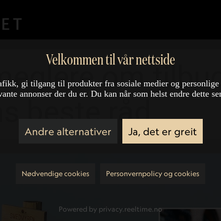
Velkommen til vår nettside
meglere om tilbud
afikk, gi tilgang til produkter fra sosiale medier og personlige
vante annonser der du er. Du kan når som helst endre dette se
s beste råd
Andre alternativer
Ja, det er greit
Nødvendige cookies
Personvernpolicy og cookies
Powered by privacy.reeltime.no