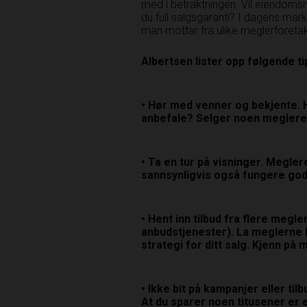
med i betraktningen. Vil eiendoms
du full salgsgaranti? I dagens mar
man mottar fra ulike meglerforetak,
Albertsen lister opp følgende ti
• Hør med venner og bekjente. 
anbefale? Selger noen meglere 
• Ta en tur på visninger. Megler
sannsynligvis også fungere godt
• Hent inn tilbud fra flere megle
anbudstjenester). La meglerne
strategi for ditt salg. Kjenn på
• Ikke bit på kampanjer eller til
At du sparer noen titusener er