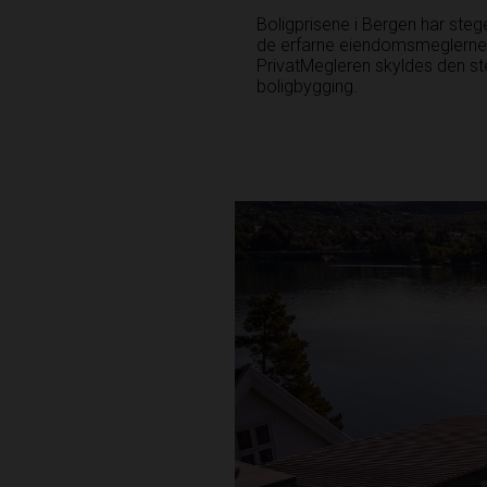
Boligprisene i Bergen har stege
de erfarne eiendomsmeglerne 
PrivatMegleren­ skyldes den st
boligbygging.