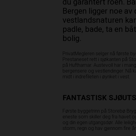
du garantert roen. Bar
Bergen ligger noe av 
vestlandsnaturen kan 
padle, bade, ta en båt
bolig.
PrivatMegleren selger nå første b
Prestaneset rett i sjøkanten på St
på Hufthamar. Austevoll har i mange
bergensere og vestlendinger. Nå k
midt i indrefileten i øyriket i vest.
FANTASTISK SJØUTS
Første byggetrinn på Storebø Bryg
eneste som skiller deg fra havet og
og din egen utgangsdør. Alle leilighe
storm, regn og hav gjennom fire år