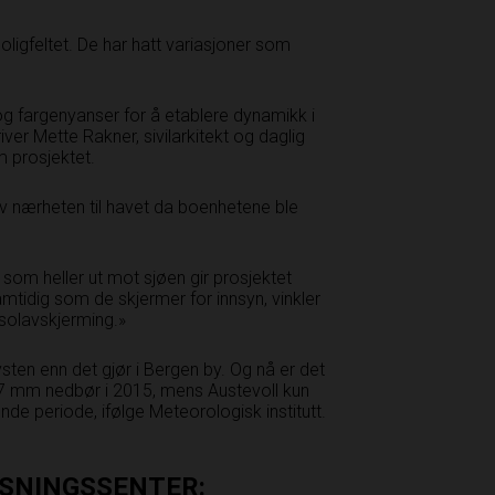
oligfeltet. De har hatt variasjoner som
 og fargenyanser for å etablere dynamikk i
iver Mette Rakner, sivilarkitekt og daglig
m prosjektet.
v nærheten til havet da boenhetene ble
e som heller ut mot sjøen gir prosjektet
mtidig som de skjermer for innsyn, vinkler
solavskjerming.»
sten enn det gjør i Bergen by. Og nå er det
7 mm nedbør i 2015, mens Austevoll kun
de periode, ifølge Meteorologisk institutt.
ISNINGSSENTER: