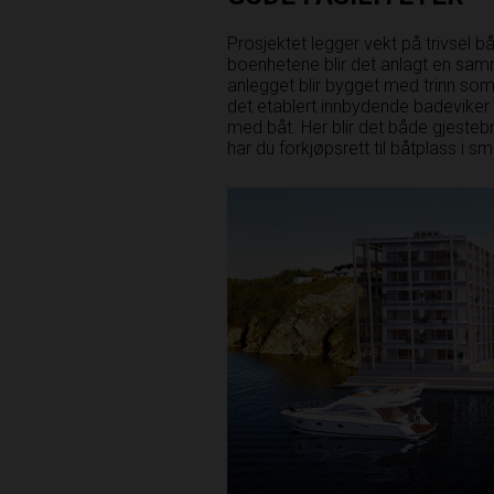
Prosjektet legger vekt på trivsel b
boenhetene blir det anlagt en s
anlegget blir bygget med trinn som g
det etablert innbydende badeviker. 
med båt. Her blir det både gjeste
har du forkjøpsrett til båtplass i 