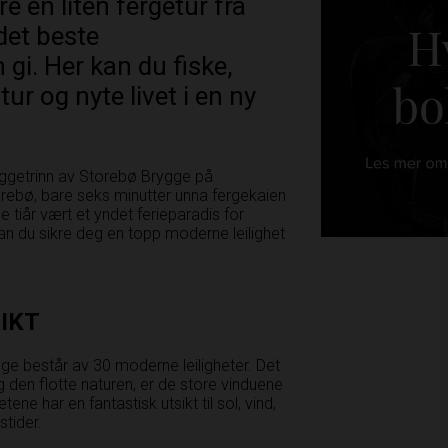
e en liten fergetur fra
det beste
gi. Her kan du fiske,
tur og nyte livet i en ny
yggetrinn av Storebø Brygge på
orebø, bare seks minutter unna fergekaien
 tiår vært et yndet ferieparadis for
an du sikre deg en topp moderne leilighet
IKT
ge består av 30 moderne leiligheter. Det
 den flotte naturen, er de store vinduene
tene har en fantastisk utsikt til sol, vind,
stider.