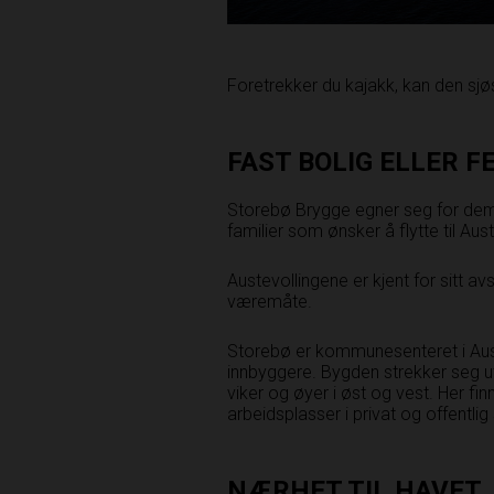
Foretrekker du kajakk, kan den sjø
FAST BOLIG ELLER F
Storebø Brygge egner seg for dem 
familier som ønsker å flytte til Aust
Austevollingene er kjent for sitt a
væremåte.
Storebø er kommunesenteret i Aust
innbyggere. Bygden strekker seg u
viker og øyer i øst og vest. Her fi
arbeidsplasser i privat og offentlig
NÆRHET TIL HAVET