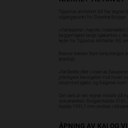
Tippetue arkitekter AS har tegnet b
utgangspunkt for Storebø Brygge
«Variasjoner i høyder, materialitet
byggemiljøet langs sjøkanten.», skr
leder for Tippetue arkitekter AS, o
Rakner trekker frem betydningen a
planlagt:
«Skråstilte riller i noen av fasaden
ytterligere bevegelse mot havet sa
utsyn mot sjøen, og fungerer som 
Det sies at det regner mindre på ky
dokumentert: Bergen hadde 3101,
hadde 1931,1 mm nedbør i tilsvaren
ÅPNING AV KAI OG V