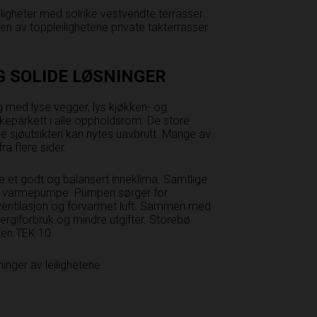
ligheter med solrike vestvendte terrasser.
oen av toppleilighetene private takterrasser
G SOLIDE LØSNINGER
ing med lyse vegger, lys kjøkken- og
eparkett i alle oppholdsrom. De store
ke sjøutsikten kan nytes uavbrutt. Mange av
ra flere sider.
ene et godt og balansert inneklima. Samtlige
fra varmepumpe. Pumpen sørger for
ventilasjon og forvarmet luft. Sammen med
nergiforbruk og mindre utgifter. Storebø
ten TEK 10.
sninger av leilighetene.