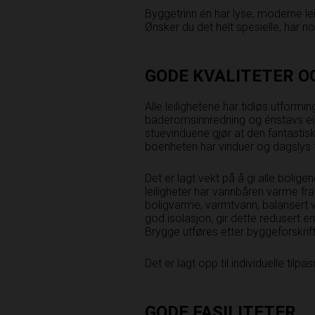
Byggetrinn én har lyse, moderne lei
Ønsker du det helt spesielle, har n
GODE KVALITETER O
Alle leilighetene har tidløs utform
baderomsinnredning og énstavs eik
stuevinduene gjør at den fantastis
boenheten har vinduer og dagslys f
Det er lagt vekt på å gi alle bolig
leiligheter har vannbåren varme 
boligvarme, varmtvann, balansert 
god isolasjon, gir dette redusert e
Brygge utføres etter byggeforskrif
Det er lagt opp til individuelle tilpa
GODE FASILITETER