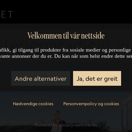
Velkommen til vår nettside
 ferieparadiset v
afikk, gi tilgang til produkter fra sosiale medier og personlige
vante annonser der du er. Du kan når som helst endre dette se
Andre alternativer
Ja, det er greit
Nødvendige cookies
Personvernpolicy og cookies
Powered by privacy.reeltime.no