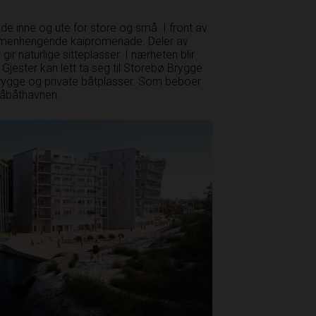
åde inne og ute for store og små. I front av
ammenhengende kaipromenade. Deler av
ir naturlige sitteplasser. I nærheten blir
Gjester kan lett ta seg til Storebø Brygge
brygge og private båtplasser. Som beboer
småbåthavnen.