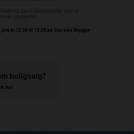
get kaifront, samt visningssenter som er
mmer i prosjektet.
uni kl.12:30 til 13:30 på Storebø Brygge
om boligsalg?
ikk her