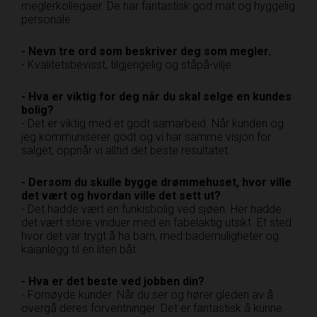
meglerkollegaer. De har fantastisk god mat og hyggelig
personale.
- Nevn tre ord som beskriver deg som megler.
- Kvalitetsbevisst, tilgjengelig og ståpå-vilje.
- Hva er viktig for deg når du skal selge en kundes
bolig?
- Det er viktig med et godt samarbeid. Når kunden og
jeg kommuniserer godt og vi har samme visjon for
salget, oppnår vi alltid det beste resultatet.
- Dersom du skulle bygge drømmehuset, hvor ville
det vært og hvordan ville det sett ut?
- Det hadde vært en funkisbolig ved sjøen. Her hadde
det vært store vinduer med en fabelaktig utsikt. Et sted
hvor det var trygt å ha barn, med bademuligheter og
kaianlegg til en liten båt.
- Hva er det beste ved jobben din?
- Fornøyde kunder. Når du ser og hører gleden av å
overgå deres forventninger. Det er fantastisk å kunne