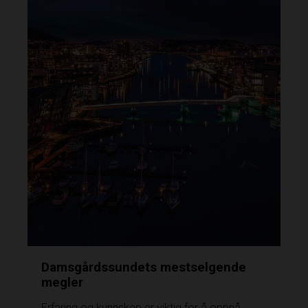
Damsgårdssundets mestselgende
megler
Erfaring og kunnskap er viktig for å oppnå