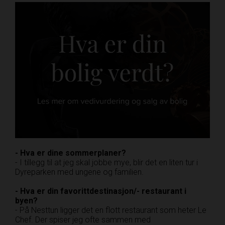
- Hva er dine sommerplaner?
- I tillegg til at jeg skal jobbe mye, blir det en liten tur i
Dyreparken med ungene og familien.
- Hva er din favorittdestinasjon/- restaurant i
byen?
- På Nesttun ligger det en flott restaurant som heter Le
Chef. Der spiser jeg ofte sammen med