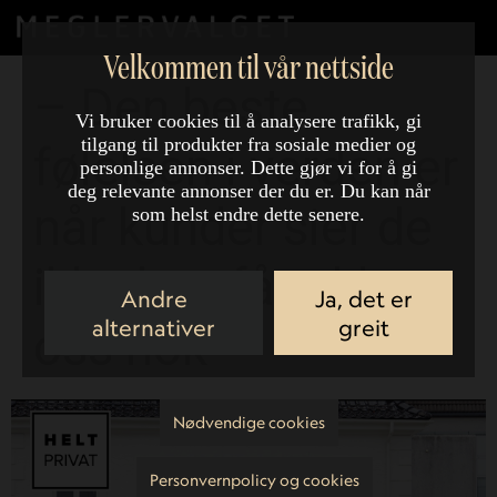
Velkommen til vår nettside
– Den beste
Vi bruker cookies til å analysere trafikk, gi
tilgang til produkter fra sosiale medier og
følelsen i verden er
personlige annonser. Dette gjør vi for å gi
deg relevante annonser der du er. Du kan når
når kunder sier de
som helst endre dette senere.
ikke kan få takket
Andre
Ja, det er
alternativer
greit
oss nok
Nødvendige cookies
Personvernpolicy og cookies