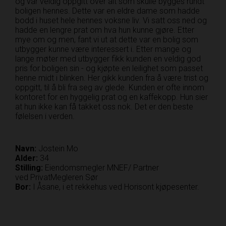
og var veldig oppgitt over alt som skulle bygges rundt
boligen hennes. Dette var en eldre dame som hadde
bodd i huset hele hennes voksne liv. Vi satt oss ned og
hadde en lengre prat om hva hun kunne gjøre. Etter
mye om og men, fant vi ut at dette var en bolig som
utbygger kunne være interessert i. Etter mange og
lange møter med utbygger fikk kunden en veldig god
pris for boligen sin - og kjøpte en leilighet som passet
henne midt i blinken. Her gikk kunden fra å være trist og
oppgitt, til å bli fra seg av glede. Kunden er ofte innom
kontoret for en hyggelig prat og en kaffekopp. Hun sier
at hun ikke kan få takket oss nok. Det er den beste
følelsen i verden.
Navn:
Jostein Mo
Alder:
34
Stilling:
Eiendomsmegler MNEF/ Partner
ved PrivatMegleren Sør
Bor:
I Åsane, i et rekkehus ved Horisont kjøpesenter.