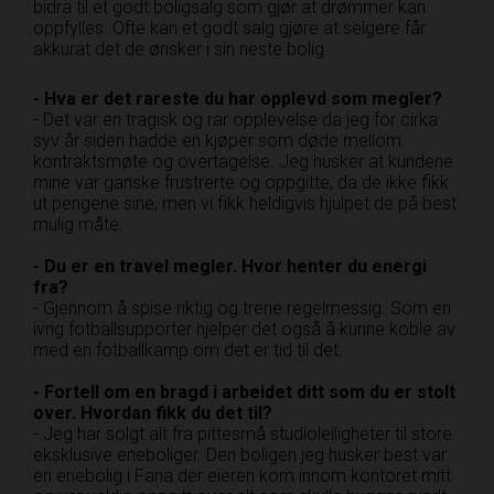
bidra til et godt boligsalg som gjør at drømmer kan
oppfylles. Ofte kan et godt salg gjøre at selgere får
akkurat det de ønsker i sin neste bolig.
- Hva er det rareste du har opplevd som megler?
- Det var en tragisk og rar opplevelse da jeg for cirka
syv år siden hadde en kjøper som døde mellom
kontraktsmøte og overtagelse. Jeg husker at kundene
mine var ganske frustrerte og oppgitte, da de ikke fikk
ut pengene sine, men vi fikk heldigvis hjulpet de på best
mulig måte.
- Du er en travel megler. Hvor henter du energi
fra?
- Gjennom å spise riktig og trene regelmessig. Som en
ivrig fotballsupporter hjelper det også å kunne koble av
med en fotballkamp om det er tid til det.
- Fortell om en bragd i arbeidet ditt som du er stolt
over. Hvordan fikk du det til?
- Jeg har solgt alt fra pittesmå studioleiligheter til store
eksklusive eneboliger. Den boligen jeg husker best var
en enebolig i Fana der eieren kom innom kontoret mitt