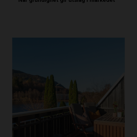
Når grundighet gir utslag i markedet