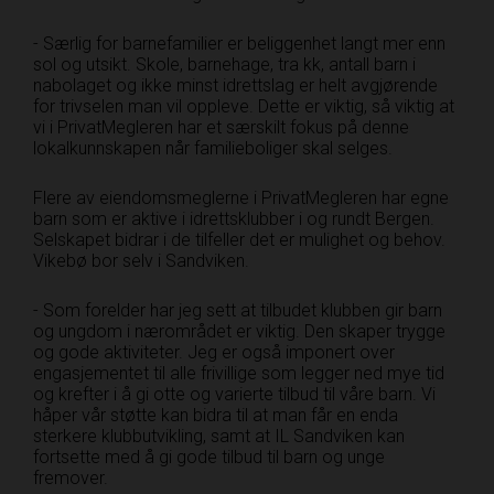
- Særlig for barnefamilier er beliggenhet langt mer enn
sol og utsikt. Skole, barnehage, tra kk, antall barn i
nabolaget og ikke minst idrettslag er helt avgjørende
for trivselen man vil oppleve. Dette er viktig, så viktig at
vi i PrivatMegleren har et særskilt fokus på denne
lokalkunnskapen når familieboliger skal selges.
Flere av eiendomsmeglerne i PrivatMegleren har egne
barn som er aktive i idrettsklubber i og rundt Bergen.
Selskapet bidrar i de tilfeller det er mulighet og behov.
Vikebø bor selv i Sandviken.
- Som forelder har jeg sett at tilbudet klubben gir barn
og ungdom i nærområdet er viktig. Den skaper trygge
og gode aktiviteter. Jeg er også imponert over
engasjementet til alle frivillige som legger ned mye tid
og krefter i å gi otte og varierte tilbud til våre barn. Vi
håper vår støtte kan bidra til at man får en enda
sterkere klubbutvikling, samt at IL Sandviken kan
fortsette med å gi gode tilbud til barn og unge
fremover.