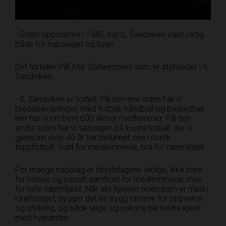
- Siden oppstarten i 1945, har IL Sandviken vært viktig
både for nabolaget og byen.
Det forteller Pål Atle Solheimsnes som er styreleder i IL
Sandviken.
- IL Sandviken er todelt. På den ene siden har vi
breddeavdelingen med fotball, håndball og basketball.
Her har vi omtrent 600 aktive medlemmer. På den
andre siden har vi satsingen på kvinnefotball, der vi
gjennom over 40 år har befunnet oss i norsk
toppfotball. Sunt for medlemmene, bra for nærmiljøet.
For mange nabolag er idrettslagene viktige, ikke bare
for helsen og sosialt samhold for medlemmene, men
for hele nærmiljøet. Når alle kjenner noen som er med i
idrettslaget, bygger det en trygg ramme for oppvekst
og utvikling, og både unge og voksne blir bedre kjent
med hverandre.