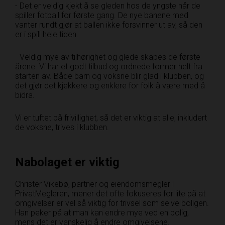
- Det er veldig kjekt å se gleden hos de yngste når de
spiller fotball for første gang. De nye banene med
vanter rundt gjør at ballen ikke forsvinner ut av, så den
er i spill hele tiden.
- Veldig mye av tilhørighet og glede skapes de første
årene. Vi har et godt tilbud og ordnede former helt fra
starten av. Både barn og voksne blir glad i klubben, og
det gjør det kjekkere og enklere for folk å være med å
bidra.
Vi er tuftet på frivillighet, så det er viktig at alle, inkludert
de voksne, trives i klubben.
Nabolaget er viktig
Christer Vikebø, partner og eiendomsmegler i
PrivatMegleren, mener det ofte fokuseres for lite på at
omgivelser er vel så viktig for trivsel som selve boligen.
Han peker på at man kan endre mye ved en bolig,
mens det er vanskelig å endre omgivelsene.