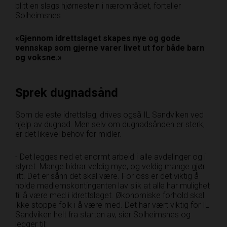
blitt en slags hjørnestein i nærområdet, forteller
Solheimsnes.
«Gjennom idrettslaget skapes nye og gode
vennskap som gjerne varer livet ut for både barn
og voksne.»
Sprek dugnadsånd
Som de este idrettslag, drives også IL Sandviken ved
hjelp av dugnad. Men selv om dugnadsånden er sterk,
er det likevel behov for midler.
- Det legges ned et enormt arbeid i alle avdelinger og i
styret. Mange bidrar veldig mye, og veldig mange gjør
litt. Det er sånn det skal være. For oss er det viktig å
holde medlemskontingenten lav slik at alle har mulighet
til å være med i idrettslaget. Økonomiske forhold skal
ikke stoppe folk i å være med. Det har vært viktig for IL
Sandviken helt fra starten av, sier Solheimsnes og
legger til: