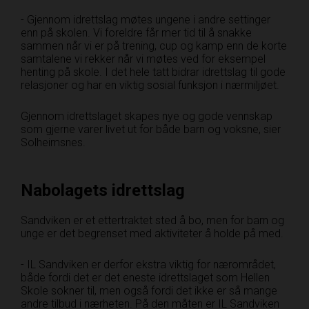
- Gjennom idrettslag møtes ungene i andre settinger
enn på skolen. Vi foreldre får mer tid til å snakke
sammen når vi er på trening, cup og kamp enn de korte
samtalene vi rekker når vi møtes ved for eksempel
henting på skole. I det hele tatt bidrar idrettslag til gode
relasjoner og har en viktig sosial funksjon i nærmiljøet.
Gjennom idrettslaget skapes nye og gode vennskap
som gjerne varer livet ut for både barn og voksne, sier
Solheimsnes.
Nabolagets idrettslag
Sandviken er et ettertraktet sted å bo, men for barn og
unge er det begrenset med aktiviteter å holde på med.
- IL Sandviken er derfor ekstra viktig for nærområdet,
både fordi det er det eneste idrettslaget som Hellen
Skole sokner til, men også fordi det ikke er så mange
andre tilbud i nærheten. På den måten er IL Sandviken