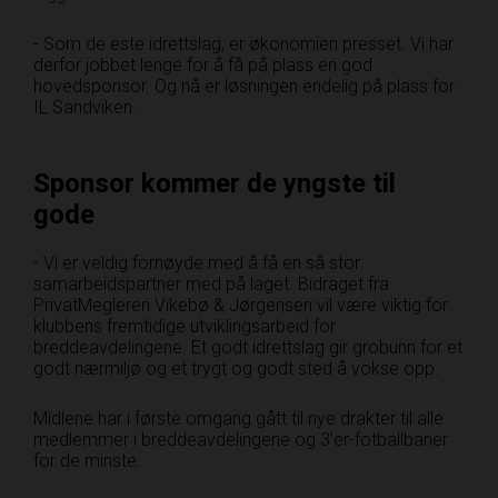
- Som de este idrettslag, er økonomien presset. Vi har
derfor jobbet lenge for å få på plass en god
hovedsponsor. Og nå er løsningen endelig på plass for
IL Sandviken.
Sponsor kommer de yngste til
gode
- Vi er veldig fornøyde med å få en så stor
samarbeidspartner med på laget. Bidraget fra
PrivatMegleren Vikebø & Jørgensen vil være viktig for
klubbens fremtidige utviklingsarbeid for
breddeavdelingene. Et godt idrettslag gir grobunn for et
godt nærmiljø og et trygt og godt sted å vokse opp.
Midlene har i første omgang gått til nye drakter til alle
medlemmer i breddeavdelingene og 3’er-fotballbaner
for de minste.