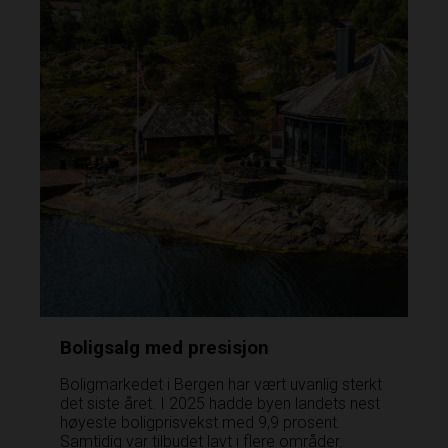
Boligsalg med presisjon
Boligmarkedet i Bergen har vært uvanlig sterkt
det siste året. I 2025 hadde byen landets nest
høyeste boligprisvekst med 9,9 prosent.
Samtidig var tilbudet lavt i flere områder.