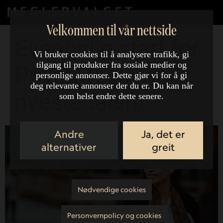
Velkommen til vår nettside
Eventyrlig start for
Vi bruker cookies til å analysere trafikk, gi
tilgang til produkter fra sosiale medier og
PrivatMeglerens
personlige annonser. Dette gjør vi for å gi
deg relevante annonser der du er. Du kan når
nyeste talent
som helst endre dette senere.
Andre
Ja, det er
alternativer
greit
Nødvendige cookies
Personvernpolicy og cookies