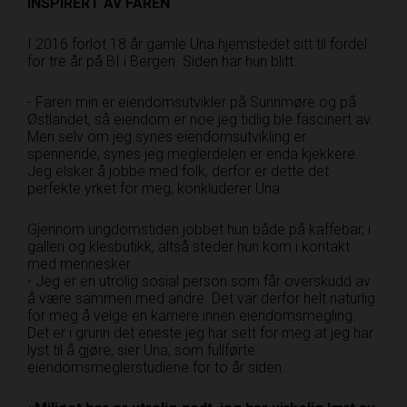
INSPIRERT AV FAREN
I 2016 forlot 18 år gamle Una hjemstedet sitt til fordel
for tre år på BI i Bergen. Siden har hun blitt.
- Faren min er eiendomsutvikler på Sunnmøre og på
Østlandet, så eiendom er noe jeg tidlig ble fascinert av.
Men selv om jeg synes eiendomsutvikling er
spennende, synes jeg meglerdelen er enda kjekkere.
Jeg elsker å jobbe med folk, derfor er dette det
perfekte yrket for meg, konkluderer Una.
Gjennom ungdomstiden jobbet hun både på kaffebar, i
galleri og klesbutikk, altså steder hun kom i kontakt
med mennesker.
- Jeg er en utrolig sosial person som får overskudd av
å være sammen med andre. Det var derfor helt naturlig
for meg å velge en karriere innen eiendomsmegling.
Det er i grunn det eneste jeg har sett for meg at jeg har
lyst til å gjøre, sier Una, som fullførte
eiendomsmeglerstudiene for to år siden.