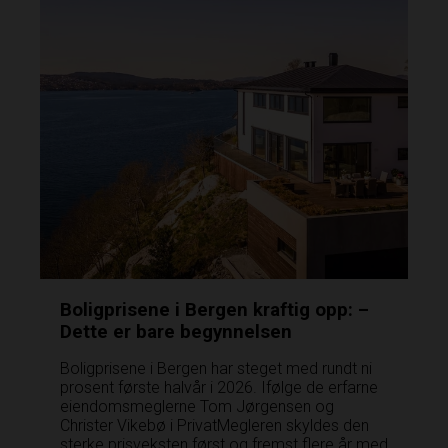
Boligprisene i Bergen kraftig opp: –
Dette er bare begynnelsen
Boligprisene i Bergen har steget med rundt ni
prosent første halvår i 2026. Ifølge de erfarne
eiendomsmeglerne Tom Jørgensen og
Christer Vikebø i PrivatMegleren­ skyldes den
sterke prisveksten først og fremst flere år med