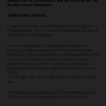
«Miljøet her er utrolig godt, jeg har virkelig lært av
de aller beste i bransjen.»
JOBBER MED NYBYGG
- Jeg er utrolig stolt over å få jobbe med nybygg her i
PrivatMegleren. Som nesten helt nyutdannet ser jeg på
det som et stort privilegium.
Det er en egen kunst å være eiendomsmegler for
nybygg og selge noe som bare finnes på en tegning.
Istedenfor å kunne gå sammen med interessentene fra
rom til rom i en bolig og forklare, støtter de seg til
prospekt og egne ord for å beskrive, samt trygge
kundene på hvorledes en leilighet eller et hus kommer
til å bli.
- Det handler ofte om å møte kunden og prøve å tolke
dem.
Selv forsøker jeg å tilpasse alt til den enkelte kunde for
å gi dem en best mulig opplevelse, forklarer Una.