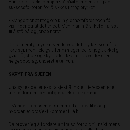
Hun tror en solid porsjon ståpåvilje er den viktigste
suksessfaktoren for å lykkes i megleryrket.
- Mange tror at meglere kun gjennomfører noen få
visninger og at det er det. Men man må virkelig ha lyst
til å stå på og jobbe hardt.
Det er nemlig mye krevende ved dette yrket som folk
ikke ser, men heldigvis for min egen del er jeg skikkelig
glad i å jobbe og skyr heller ikke unna kvelds- eller
helgeoppdrag, understreker hun.
SKRYT FRA SJEFEN
Una synes det er ekstra kjekt å møte interessentene
ute på tomten der boligprosjektene kommer.
- Mange interessenter sliter med å forestille seg
hvordan et prosjekt kommer til å bli.
Da prøver jeg å forklare alt fra solforhold til utsikt mens
jeg viser plasseringen av byggene, forteller hun.