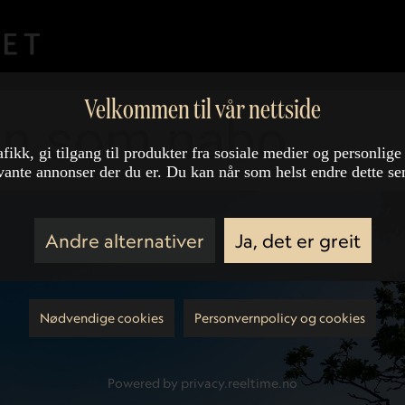
Velkommen til vår nettside
en som nabo
afikk, gi tilgang til produkter fra sosiale medier og personlige
vante annonser der du er. Du kan når som helst endre dette se
Andre alternativer
Ja, det er greit
Nødvendige cookies
Personvernpolicy og cookies
Powered by privacy.reeltime.no