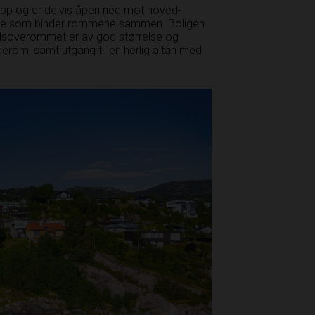
lipp og er delvis åpen ned mot hoved­
lelse som binder rommene sammen. ­Boligen
dsoverommet er av god størrelse og
derom, samt­ utgang til en herlig altan med