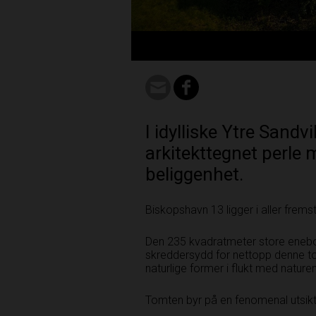
I idylliske Ytre Sandv
arkitekttegnet perle 
beliggenhet.
Biskopshavn 13 ligger i aller frem
Den 235 kvadratmeter store enebol
skreddersydd for nettopp denne­ t
naturlige former i flukt med naturen
Tomten byr på en fenomenal utsik