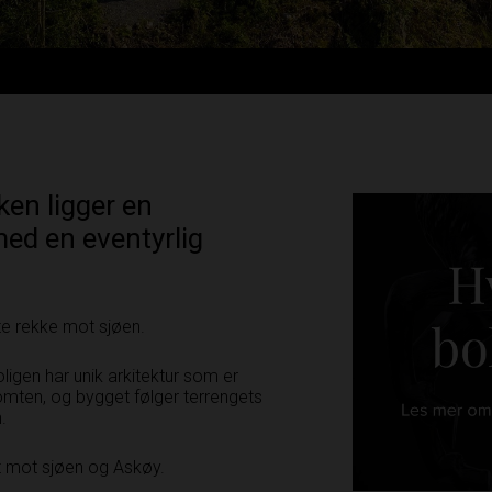
iken ligger en
med en eventyrlig
ste rekke mot sjøen.
igen har unik arkitektur som er
omten, og bygget følger terrengets
.
t mot sjøen og Askøy.