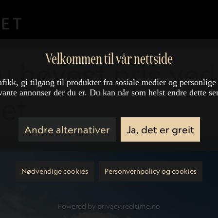
Velkommen til vår nettside
du høyest pris ved
afikk, gi tilgang til produkter fra sosiale medier og personlige
vante annonser der du er. Du kan når som helst endre dette se
get
Andre alternativer
Ja, det er greit
Nødvendige cookies
Personvernpolicy og cookies
Powered by privacy.reeltime.no