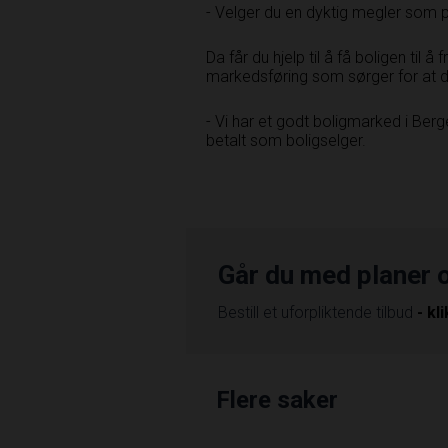
- Velger du en dyktig megler som p
Da får du hjelp til å få boligen til å
markedsføring som sørger for at du 
- Vi har et godt boligmarked i­ Berg
betalt som boligselger.
Går du med planer 
Bestill et uforpliktende tilbud
- kl
Flere saker