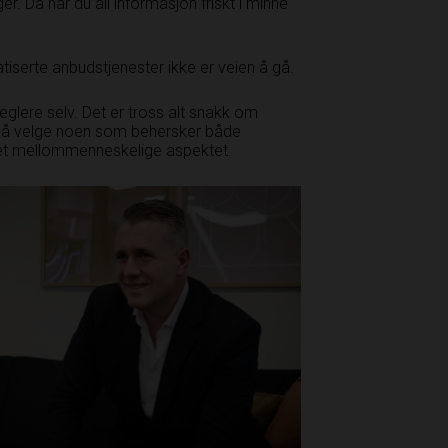
r. Da har du all informasjon friskt i minne
serte anbudstjenester ikke er­ veien å gå.
meglere selv. Det er tross alt snakk om
ig å velge noen som behersker både
det mellommenneskelige aspektet.