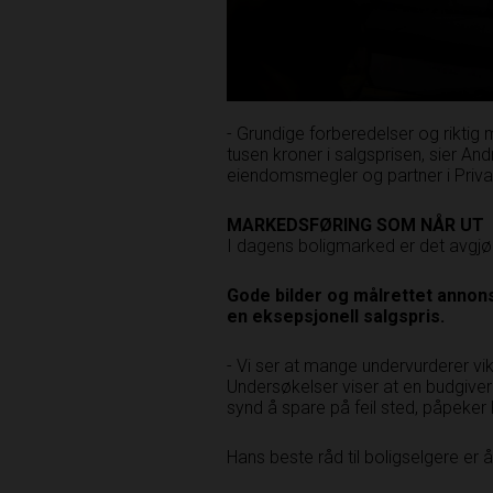
- Grundige forberedelser og riktig 
tusen kroner i salgsprisen, sier A
eiendomsmegler og partner i Priv
MARKEDSFØRING SOM
NÅR UT
I dagens boligmarked er det avgjøre
Gode bilder og målrettet
­ annon
en eksepsjonell
salgspris.
- Vi ser at mange undervurderer­ vi
Undersøkelser viser at en budgiver i
synd å spare på feil sted, påpeke
Hans beste råd til boligselgere er å