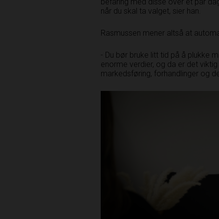
befaring med disse over et par dage
når du skal ta valget, sier han.
Rasmussen mener altså at automati
- Du bør bruke litt tid på å plukke 
enorme verdier, og da er det­ vikt
markedsføring, forhandlinger og 