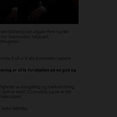
markeds­føring kan utgjøre flere hundre
ndreas Rasmussen, salgssjef,
atMegleren.
nde å nå ut til alle potensielle kjøpere.
sering er ofte forskjellen
på en god og
ktigheten av klargjøring og markedsføring.
 snitt er verdt 3,5 prosent, og da er det
r Rasmussen.
 tenke helhetlig.