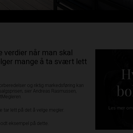
e verdier når man skal
elger mange å ta svært lett
forberedelser og riktig markedsføring kan
i salgsprisen, sier Andreas Rasmussen,
atMegleren.
tar lett på det å velge megler.
 godt eksempel på dette.